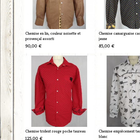
Chemise en lin, couleur noisette et
Chemise camarguaise cac
provençal assorti
jaune
90,00 €
85,00 €
Chemise trident rouge poche taureau
Chemise empiècement tau
blanc
125,00 €