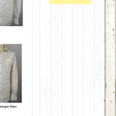
c
margue blanc