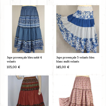
Jupe provençale bleu natié 4
Jupe provençale 5 volants bleu
volants
blanc multi volants
105,00 €
145,00 €