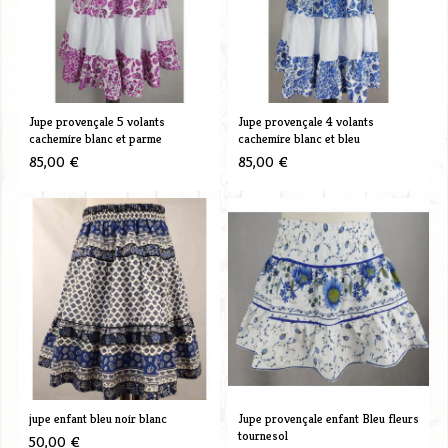
Jupe provençale 5 volants
Jupe provençale 4 volants
cachemire blanc et parme
cachemire blanc et bleu
85,00 €
85,00 €
jupe enfant bleu noir blanc
Jupe provençale enfant Bleu fleurs
tournesol
50,00 €