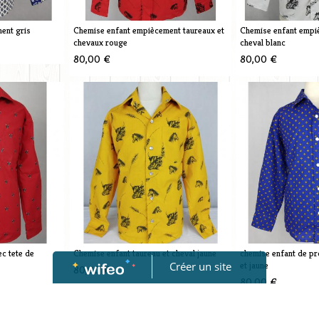
ent gris
Chemise enfant empiècement taureaux et
Chemise enfant empi
chevaux rouge
cheval blanc
80,00 €
80,00 €
c tete de
Chemise enfant taureau et cheval jaune
chemise enfant de pro
Créer un site
et jaune
80,00 €
80,00 €