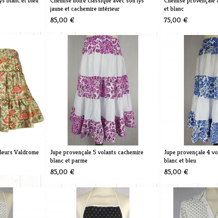
s blanc et bleu
Chemise noire classique avec son lys
Chemise provençale à
jaune et cachemire intérieur
et blanc
85,00 €
75,00 €
 fleurs Valdrome
Jupe provençale 5 volants cachemire
Jupe provençale 4 vo
blanc et parme
blanc et bleu
85,00 €
85,00 €