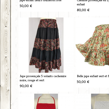
jupe enfant fleurs tournesol rose
Chemise provençale en Ly
enfant
50,00 €
80,00 €
Jupe provençale 5 volants cachemire
Belle jupe enfant vert et
noire, rouge et vert
50,00 €
90,00 €