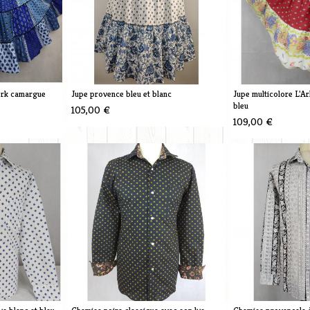
ork camargue
Jupe provence bleu et blanc
Jupe multicolore L'Ar
bleu
105,00 €
109,00 €