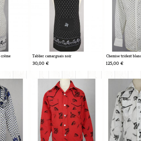
c crème
Tablier camarguais noir
Chemise trident blan
30,00 €
125,00 €