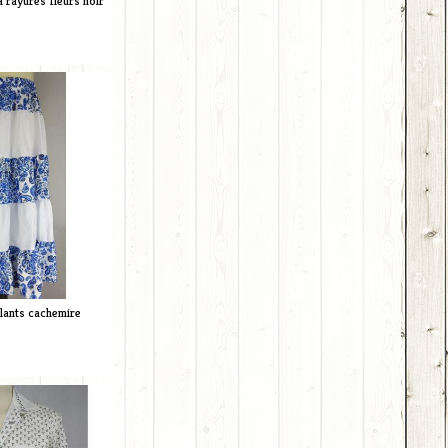
 rayures fleurs noir
lants cachemire