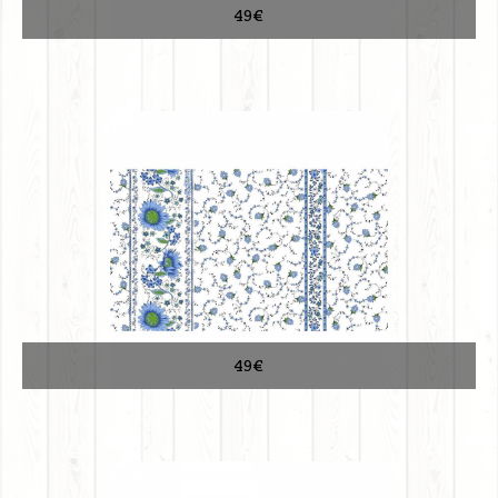
49€
49€